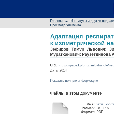
Адаптация респира
нагрузке динамике у
Главная
→
Институты и другие подраз
Просмотр элемента
Адаптация респират
к изометрической на
Зефиров Тимур Львович
;
З
Муратханович
;
Раузетдинова 
URI:
http://dspace.kpfu.ru/xmlui/handle/ne
Дата:
2014
Показать полную информацию
Файлы в этом документе
Имя:
tezis.Sborni
Размер:
281.1Kb
Формат:
PDF