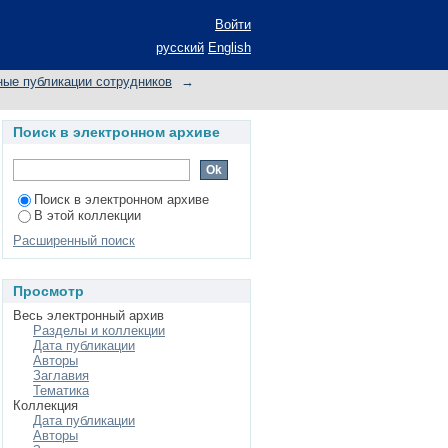
т к изометрической
Войти
русский
English
ные публикации сотрудников
→
Поиск в электронном архиве
Поиск в электронном архиве
В этой коллекции
Расширенный поиск
Просмотр
Весь электронный архив
Разделы и коллекции
Дата публикации
Авторы
Заглавия
Тематика
Коллекция
Дата публикации
Авторы