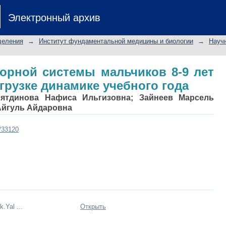
торной системы мальчиков 8-9 ле
Электронный архив
чебного года
деления
→
Институт фундаментальной медицины и биологии
→
Науч
орной системы мальчиков 8-9 лет
грузке динамике учебного года
иятдинова Нафиса Ильгизовна
;
Зайнеев Марсель
Айгуль Айдаровна
t/33120
k.Yal ...
Открыть