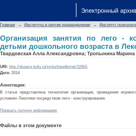
Организация занятия по лего - к
Электронный архи
возраста в Лекотеке.
Главная
→
Институты и другие подразделения
→
Институт психологи
Организация занятия по лего - к
детьми дошкольного возраста в Леко
Твардовская Алла Александровна
;
Тропынина Марина
URI:
http://dspace.kpfu.ru/xmlui/handle/net/32965
Дата:
2014
Аннотации:
В статье представлена технология организации, проведения игрово
условиях Лекотеки посредством лего - конструирования.
Показать полную информацию
Файлы в этом документе