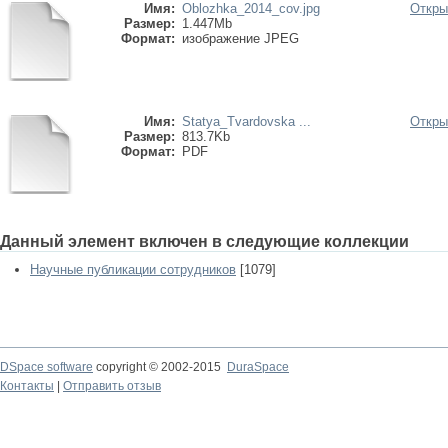
Имя:
Oblozhka_2014_cov.jpg
Откры
Размер:
1.447Mb
Формат:
изображение JPEG
Имя:
Statya_Tvardovska ...
Откры
Размер:
813.7Kb
Формат:
PDF
Данный элемент включен в следующие коллекции
Научные публикации сотрудников
[1079]
DSpace software
copyright © 2002-2015
DuraSpace
Контакты
|
Отправить отзыв