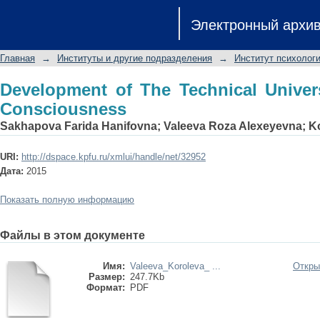
Development of The Technical Universi
Электронный архи
Главная
→
Институты и другие подразделения
→
Институт психологи
Development of The Technical Univers
Consciousness
Sakhapova Farida Hanifovna
;
Valeeva Roza Alexeyevna
;
K
URI:
http://dspace.kpfu.ru/xmlui/handle/net/32952
Дата:
2015
Показать полную информацию
Файлы в этом документе
Имя:
Valeeva_Koroleva_ ...
Откры
Размер:
247.7Kb
Формат:
PDF