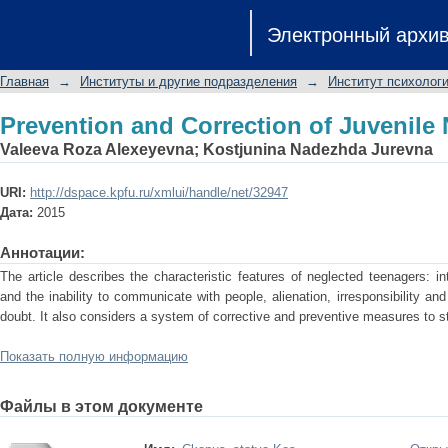
Prevention and Correction of Juvenile 
Электронный архи
Главная
→
Институты и другие подразделения
→
Институт психологи
Prevention and Correction of Juvenile 
Valeeva Roza Alexeyevna
;
Kostjunina Nadezhda Jurevna
URI:
http://dspace.kpfu.ru/xmlui/handle/net/32947
Дата:
2015
Аннотации:
The article describes the characteristic features of neglected teenagers: inte
and the inability to communicate with people, alienation, irresponsibility and 
doubt. It also considers a system of corrective and preventive measures to st
Показать полную информацию
Файлы в этом документе