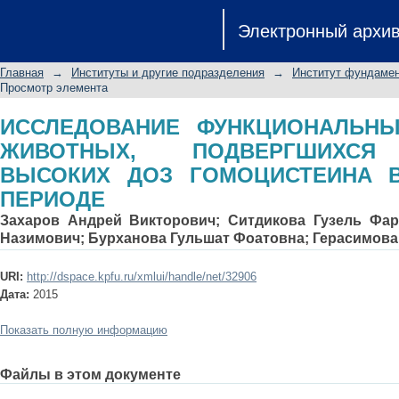
ИССЛЕДОВАНИЕ ФУНКЦИОНАЛ
Электронный архи
ПОДВЕРГШИХСЯ ВОЗДЕЙСТВИЮ
ПРЕНАТАЛЬНОМ ПЕРИОДЕ
Главная
→
Институты и другие подразделения
→
Институт фундамен
Просмотр элемента
ИССЛЕДОВАНИЕ ФУНКЦИОНАЛЬН
ЖИВОТНЫХ, ПОДВЕРГШИХСЯ
ВЫСОКИХ ДОЗ ГОМОЦИСТЕИНА 
ПЕРИОДЕ
Захаров Андрей Викторович
;
Ситдикова Гузель Фар
Назимович
;
Бурханова Гульшат Фоатовна
;
Герасимова
URI:
http://dspace.kpfu.ru/xmlui/handle/net/32906
Дата:
2015
Показать полную информацию
Файлы в этом документе