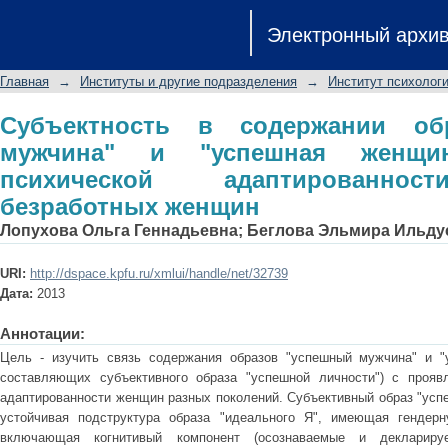
Субъектность в содержании обра
Электронный архи
женщина" как фактор психиче
безработных женщин
Главная
→
Институты и другие подразделения
→
Институт психологи
Субъектность в содержании об
мужчина" и "успешная женщи
психической адаптированно
безработных женщин
Лопухова Ольга Геннадьевна
;
Беглова Эльмира Ильду
URI:
http://dspace.kpfu.ru/xmlui/handle/net/32739
Дата:
2013
Аннотации:
Цель - изучить связь содержания образов "успешный мужчина" и "
составляющих субъективного образа "успешной личности") с прояв
адаптированности женщин разных поколений. Субъективный образ "усп
устойчивая подструктура образа "идеального Я", имеющая гендер
включающая когнитивый компонент (осознаваемые и деклариру