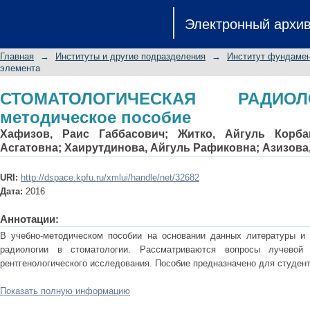
СТОМАТОЛОГИЧЕСКАЯ РАДИОЛОГИЯ: 
Электронный архи
Главная
→
Институты и другие подразделения
→
Институт фундамен
элемента
СТОМАТОЛОГИЧЕСКАЯ РАДИОЛ
методическое пособие
Хафизов, Раис Габбасович
;
Житко, Айгуль Корба
Асгатовна
;
Хаирутдинова, Айгуль Рафиковна
;
Азизова
URI:
http://dspace.kpfu.ru/xmlui/handle/net/32682
Дата:
2016
Аннотации:
В учебно-методическом пособии на основании данных литературы и 
радиологии в стоматологии. Рассматриваются вопросы лучевой 
рентгенологического исследования. Пособие предназначено для студен
Показать полную информацию