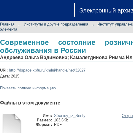
Современное состояние розничного
Электронный архи
Главная
→
Институты и другие подразделения
→
Институт управлен
элемента
Современное состояние розничн
обслуживания в России
Андреева Ольга Вадимовна
;
Камалетдинова Римма Ил
URI:
http://dspace.kpfu.ru/xmlui/handle/net/32627
Дата:
2015
Показать полную информацию
Файлы в этом документе
Имя:
Stranicy_iz_Senty ...
Откры
Размер:
103.6Kb
Формат:
PDF