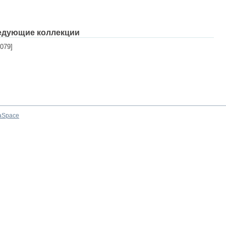
едующие коллекции
079]
aSpace