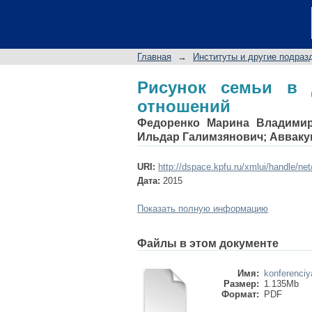
Рисунок семьи в ди
Главная
→
Институты и другие подраз
Рисунок семьи в д
отношений
Федоренко Марина Владими
Ильдар Галимзянович
;
Авваку
URI:
http://dspace.kpfu.ru/xmlui/handle/ne
Дата:
2015
Показать полную информацию
Файлы в этом документе
Имя:
konferenciy
Размер:
1.135Mb
Формат:
PDF