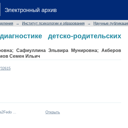
агностике детско-родительских отно
Электронный архив
деления
→
Институт психологии и образования
→
Научные публикаци
иагностике детско-родительских
ровна
;
Сафиуллина Эльвира Мунировна
;
Акберов
мов Семен Ильич
t/32615
a2Fedo ...
Открыть