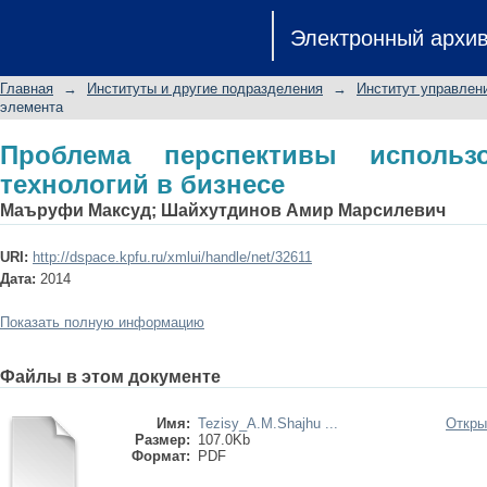
Проблема перспективы использован
Электронный архи
Главная
→
Институты и другие подразделения
→
Институт управлен
элемента
Проблема перспективы использ
технологий в бизнесе
Маъруфи Максуд
;
Шайхутдинов Амир Марсилевич
URI:
http://dspace.kpfu.ru/xmlui/handle/net/32611
Дата:
2014
Показать полную информацию
Файлы в этом документе
Имя:
Tezisy_A.M.Shajhu ...
Откры
Размер:
107.0Kb
Формат:
PDF