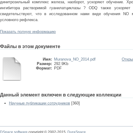
динитрозильный комплекс железа, наоборот, ускоряют обучение. Хр
ингибитора растворимой гуанилатциклазы ? ODQ также ускоряет 
свидетельствуют, что в исследованном нами виде обучения NO 
условного рефлекса.
Показать полную информацию
Файлы в этом документе
Имя:
Muranova_NO_2014.pdf
Откры
Размер:
292.9Kb
Формат:
PDF
Данный элемент включен в следующие коллекции
Научные публикации сотрудников
[360]
DSpace software
copyright © 2002-2015
DuraSpace