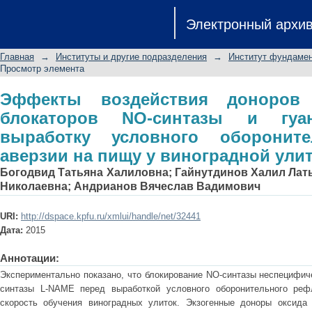
Эффекты воздействия доноров окс
Электронный архи
гуанилатциклазы на выработку 
аверзии на пищу у виноградной ули
Главная
→
Институты и другие подразделения
→
Институт фундамен
Просмотр элемента
Эффекты воздействия доноров
блокаторов NO-синтазы и гуа
выработку условного обороните
аверзии на пищу у виноградной ули
Богодвид Татьяна Халиловна
;
Гайнутдинов Халил Ла
Николаевна
;
Андрианов Вячеслав Вадимович
URI:
http://dspace.kpfu.ru/xmlui/handle/net/32441
Дата:
2015
Аннотации:
Экспериментально показано, что блокирование NO-синтазы неспецифич
синтазы L-NAME перед выработкой условного оборонительного реф
скорость обучения виноградных улиток. Экзогенные доноры оксида 