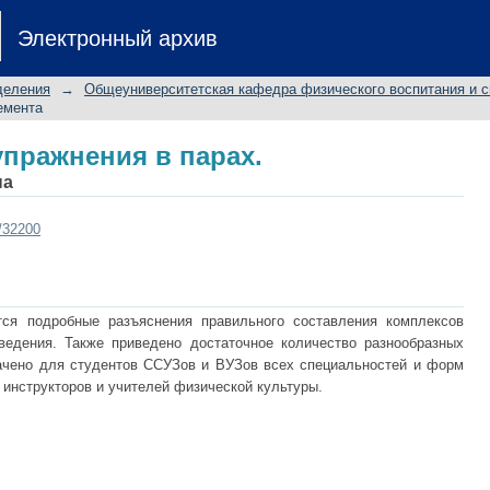
пражнения в парах.
Электронный архив
деления
→
Общеуниверситетская кафедра физического воспитания и с
емента
пражнения в парах.
на
t/32200
ся подробные разъяснения правильного составления комплексов
ведения. Также приведено достаточное количество разнообразных
ачено для студентов ССУЗов и ВУЗов всех специальностей и форм
 инструкторов и учителей физической культуры.