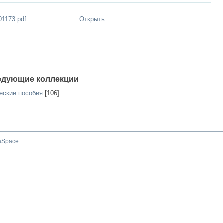
1173.pdf
Открыть
едующие коллекции
еские пособия
[106]
aSpace