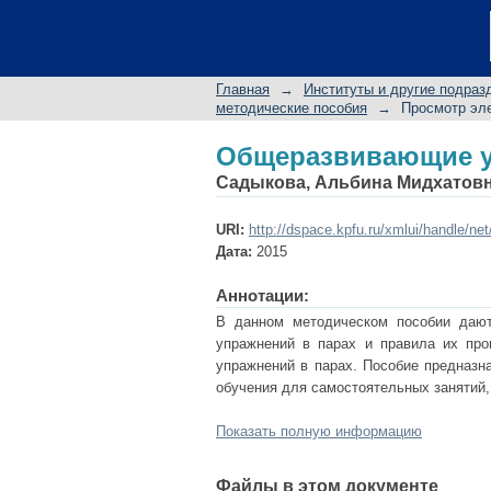
Общеразвивающие у
Главная
→
Институты и другие подраз
методические пособия
→
Просмотр эл
Общеразвивающие у
Садыкова, Альбина Мидхатов
URI:
http://dspace.kpfu.ru/xmlui/handle/ne
Дата:
2015
Аннотации:
В данном методическом пособии дают
упражнений в парах и правила их про
упражнений в парах. Пособие предназн
обучения для самостоятельных занятий,
Показать полную информацию
Файлы в этом документе