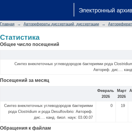
Статистика
Электронный архи
Главная
→
Авторефераты диссертаций, диссертации
→
Автореферат
Статистика
Общее число посещений
Синтез внеклеточных углеводородов бактериями рода Clostridium 
Автореф. дис.... канд
Посещений за месяц
Февраль
Март
А
2026
2026
Синтез внеклеточных углеводородов бактериями
0
19
рода Clostridium и рода Desulfovibrio: Автореф.
дис.... канд. биол. наук: 03.00.07
Обращения к файлам