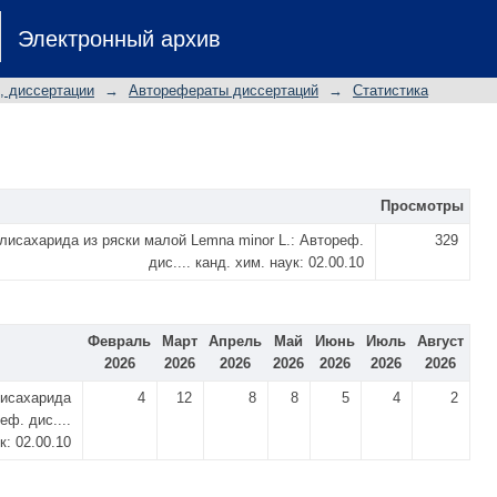
Электронный архив
, диссертации
→
Авторефераты диссертаций
→
Статистика
Просмотры
лисахарида из ряски малой Lemna minor L.: Автореф.
329
дис.... канд. хим. наук: 02.00.10
Февраль
Март
Апрель
Май
Июнь
Июль
Август
2026
2026
2026
2026
2026
2026
2026
лисахарида
4
12
8
8
5
4
2
еф. дис....
к: 02.00.10