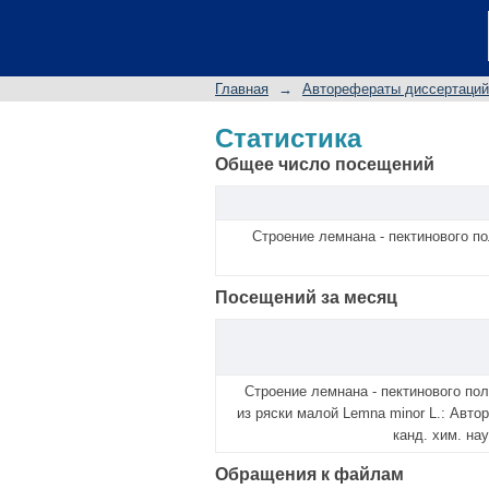
Статистика
Главная
→
Авторефераты диссертаций
Статистика
Общее число посещений
Строение лемнана - пектинового по
Посещений за месяц
Строение лемнана - пектинового по
из ряски малой Lemna minor L.: Автор
канд. хим. нау
Обращения к файлам