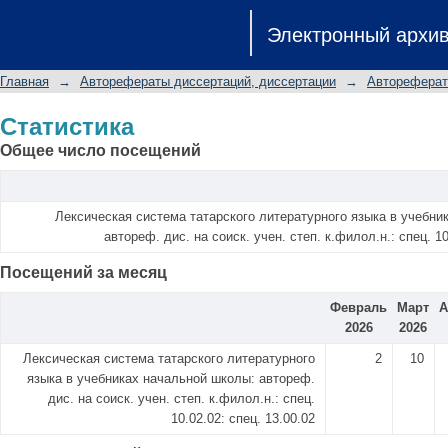
Статистика
Электронный архи
Главная
→
Авторефераты диссертаций, диссертации
→
Автореферат
Статистика
Общее число посещений
Лексическая система татарского литературного языка в учебни
автореф. дис. на соиск. учен. степ. к.филол.н.: спец. 10
Посещений за месяц
Февраль
Март
А
2026
2026
Лексическая система татарского литературного
2
10
языка в учебниках начальной школы: автореф.
дис. на соиск. учен. степ. к.филол.н.: спец.
10.02.02: спец. 13.00.02