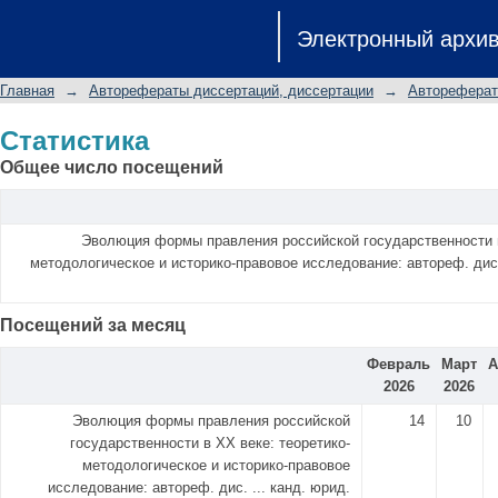
Статистика
Электронный архи
Главная
→
Авторефераты диссертаций, диссертации
→
Автореферат
Статистика
Общее число посещений
Эволюция формы правления российской государственности в
методологическое и историко-правовое исследование: автореф. дис. 
Посещений за месяц
Февраль
Март
А
2026
2026
Эволюция формы правления российской
14
10
государственности в XX веке: теоретико-
методологическое и историко-правовое
исследование: автореф. дис. ... канд. юрид.