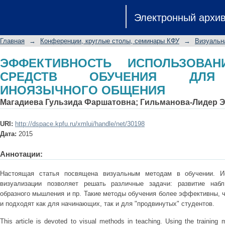
ЭФФЕКТИВНОСТЬ ИСПОЛЬЗОВАНИЯ
Электронный архи
АКТИВИЗАЦИИ ИНОЯЗЫЧНОГО ОБ
Главная
→
Конференции, круглые столы, семинары КФУ
→
Визуальн
ЭФФЕКТИВНОСТЬ ИСПОЛЬЗОВАН
СРЕДСТВ ОБУЧЕНИЯ ДЛЯ 
ИНОЯЗЫЧНОГО ОБЩЕНИЯ
Магадиева Гульзида Фаршатовна
;
Гильманова-Лидер 
URI:
http://dspace.kpfu.ru/xmlui/handle/net/30198
Дата:
2015
Аннотации:
Настоящая статья посвящена визуальным методам в обучении. И
визуализации позволяет решать различные задачи: развитие набл
образного мышления и пр. Такие методы обучения более эффективны, 
и подходят как для начинающих, так и для "продвинутых" студентов.
This article is devoted to visual methods in teaching. Using the training 