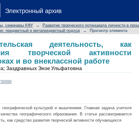
вательская деятельность, как 
Электронный архив
ти обучающихся, на уроках и во вне
лы, семинары КФУ
→
Развитие творческого потенциала личности в проц
узе: предметный и метапредметный подход
→
Просмотр элемента
вательская деятельность, как
тия творческой активности
ках и во внеклассной работе
на
;
Заздравных Энзе Ульфатовна
t/30099
 географической культурой и мышлением. Главная задача учителя
 качества географического образования. В статье рассматривается
ть, как средство развития творческой активности обучающихся.