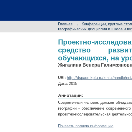
Проектно-исследо
творческой активнос
Главная
→
Конференции, круглые сто
географических дисциплин в школе и в
Проектно-исследо
средство разви
обучающихся, на уро
Жигалина Венера Галимзянов
URI:
http://dspace.kpfu.ru/xmlui/handle/ne
Дата:
2015
Аннотации:
Современный человек должен обладать
географии - обеспечение современного
проектно-исследовательская деятельнос
Показать полную информацию