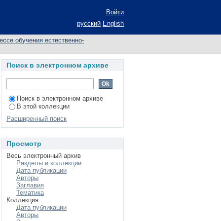
средство развития
Войти
классной работе
русский
English
ессе обучения естественно-
Поиск в электронном архиве
Поиск в электронном архиве
В этой коллекции
Расширенный поиск
Просмотр
Весь электронный архив
Разделы и коллекции
Дата публикации
Авторы
Заглавия
Тематика
Коллекция
Дата публикации
Авторы