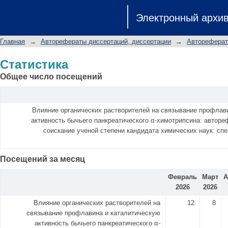
Статистика
Электронный архи
Главная
→
Авторефераты диссертаций, диссертации
→
Автореферат
Статистика
Общее число посещений
Влияние органических растворителей на связывание профлав
активность бычьего панкреатического α-химотрипсина: авторе
соискание ученой степени кандидата химических наук: спе
Посещений за месяц
Февраль
Март
А
2026
2026
Влияние органических растворителей на
12
8
связывание профлавина и каталитическую
активность бычьего панкреатического α-