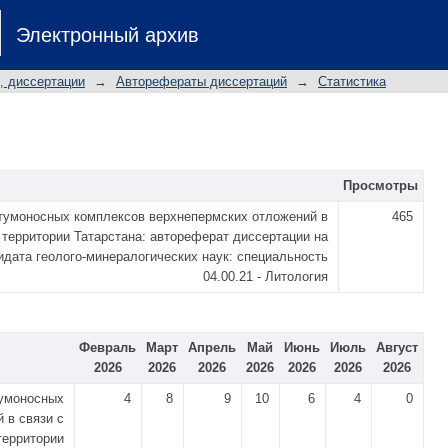
Электронный архив
, диссертации
→
Авторефераты диссертаций
→
Статистика
Просмотры
тумоносных комплексов верхнепермских отложений в
465
 территории Татарстана: автореферат диссертации на
идата геолого-минералогических наук: специальность
04.00.21 - Литология
Февраль
Март
Апрель
Май
Июнь
Июль
Август
2026
2026
2026
2026
2026
2026
2026
тумоносных
4
8
9
10
6
4
0
 в связи с
территории