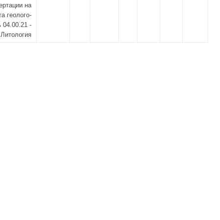
ертации на
а геолого-
04.00.21 -
Литология