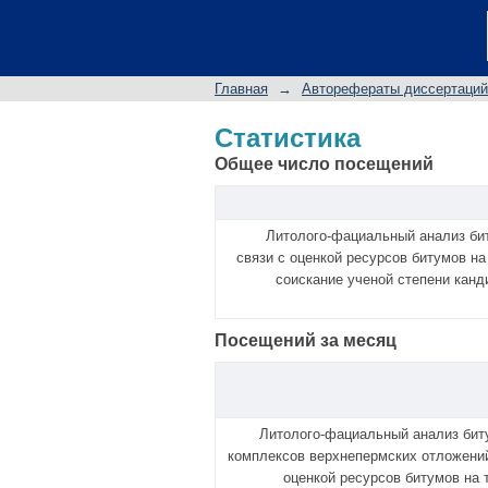
Статистика
Главная
→
Авторефераты диссертаций
Статистика
Общее число посещений
Литолого-фациальный анализ би
связи с оценкой ресурсов битумов на
соискание ученой степени канд
Посещений за месяц
Литолого-фациальный анализ би
комплексов верхнепермских отложений
оценкой ресурсов битумов на 