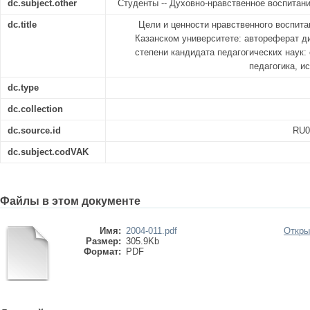
dc.subject.other
Студенты -- Духовно-нравственное воспитан
dc.title
Цели и ценности нравственного воспит
Казанском университете: автореферат д
степени кандидата педагогических наук:
педагогика, и
dc.type
dc.collection
dc.source.id
RU0
dc.subject.codVAK
Файлы в этом документе
Имя:
2004-011.pdf
Откры
Размер:
305.9Kb
Формат:
PDF