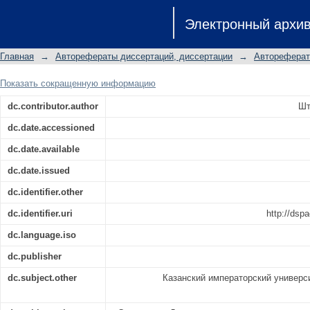
Цели и ценности нравственного в
Электронный архи
Казанском университете: автореф
степени кандидата педагогических
Главная
→
Авторефераты диссертаций, диссертации
→
Автореферат
педагогика, история педагогики и о
Показать сокращенную информацию
dc.contributor.author
Шт
dc.date.accessioned
dc.date.available
dc.date.issued
dc.identifier.other
dc.identifier.uri
http://dsp
dc.language.iso
dc.publisher
dc.subject.other
Казанский императорский универси