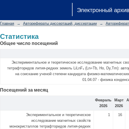
Статистика
Электронный архи
Главная
→
Авторефераты диссертаций, диссертации
→
Автореферат
Статистика
Общее число посещений
Экспериментальное и теоретическое исследование магнитных св
тетрафторидов лития-редких земель LiLnF₄ (Ln=Tb, Ho, Dy,Tm): авт
на соискание ученой степени кандидата физико-математических
01.04.07 - физика конден
Посещений за месяц
Февраль
Март
А
2026
2026
Экспериментальное и теоретическое
1
16
исследование магнитных свойств
монокристаллов тетрафторидов лития-редких