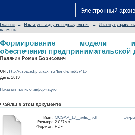
Формирование модели инф
Электронный архи
предпринимательской деятельности
Главная
→
Институты и другие подразделения
→
Институт управлен
элемента
Формирование модели инфр
обеспечения предпринимательской 
Палякин Роман Борисович
URI:
http://dspace.kpfu.ru/xmlui/handle/net/27415
Дата:
2013
Показать полную информацию
Файлы в этом документе
Имя:
MOSAP_13__poln._.pdf
Откры
Размер:
2.027Mb
Формат:
PDF