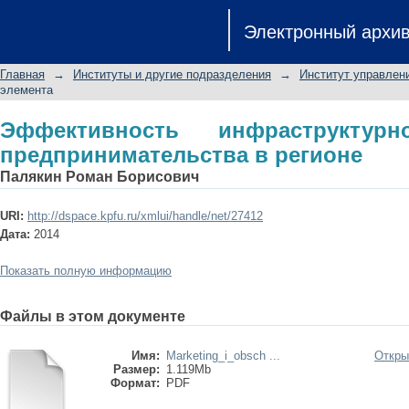
Эффективность инфраструктурног
Электронный архи
регионе
Главная
→
Институты и другие подразделения
→
Институт управлен
элемента
Эффективность инфраструктурн
предпринимательства в регионе
Палякин Роман Борисович
URI:
http://dspace.kpfu.ru/xmlui/handle/net/27412
Дата:
2014
Показать полную информацию
Файлы в этом документе
Имя:
Marketing_i_obsch ...
Откры
Размер:
1.119Mb
Формат:
PDF