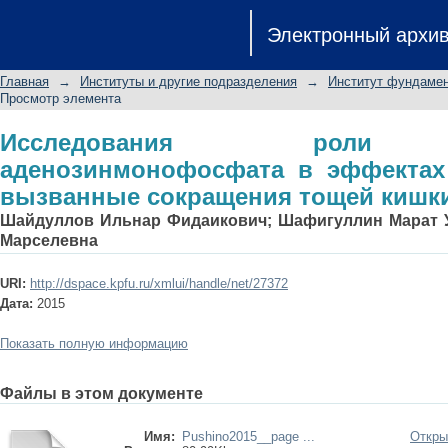
Исследования роли циклическо
Электронный архи
сероводорода на вызванные сокра
Главная
→
Институты и другие подразделения
→
Институт фундамен
Просмотр элемента
Исследования роли ц
аденозинмонофосфата в эффектах
вызванные сокращения тощей кишк
Шайдуллов Ильнар Фидаикович
;
Шафигуллин Марат 
Марселевна
URI:
http://dspace.kpfu.ru/xmlui/handle/net/27372
Дата:
2015
Показать полную информацию
Файлы в этом документе
Имя:
Pushino2015__page ...
Откры