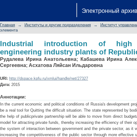
Industrial introduction of high tech
Электронный архи
Republic of Tatarstan
Главная
→
Институты и другие подразделения
→
Институт управлен
элемента
Industrial introduction of high
engineering industry plants of Republi
Рудалева Ирина Анатольевна
;
Кабашева Ирина Алек
Сергеевна
;
Асхатова Ляйсан Ильдаровна
URI:
http://dspace.kpfu.ru/xmlui/handle/net/27327
Дата:
2015
Аннотации:
In the current economic and political conditions of Russia's development proj
be a real tool for Quitting the difficult situation. The state represented by bod
the help of publicprivate partnership will be able to move from direct budget
model for attracting private funds, thereby increasing the efficiency of their 
the system of interaction between government and the private sector, as it wil
increasing the competitiveness of the public sector through more effective u