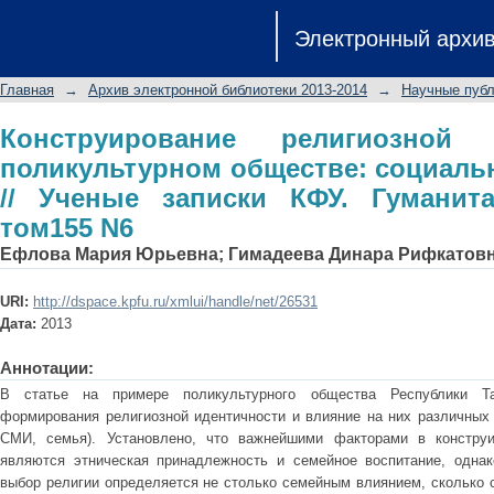
Конструирование религиозной иде
Электронный архи
социальные детерминанты // Ученые
том155 N6
Главная
→
Архив электронной библиотеки 2013-2014
→
Научные публ
Конструирование религиозной
поликультурном обществе: социал
// Ученые записки КФУ. Гуманит
том155 N6
Ефлова Мария Юрьевна
;
Гимадеева Динара Рифкатов
URI:
http://dspace.kpfu.ru/xmlui/handle/net/26531
Дата:
2013
Аннотации:
В статье на примере поликультурного общества Республики Та
формирования религиозной идентичности и влияние на них различных 
СМИ, семья). Установлено, что важнейшими факторами в конструи
являются этническая принадлежность и семейное воспитание, одна
выбор религии определяется не столько семейным влиянием, сколько 