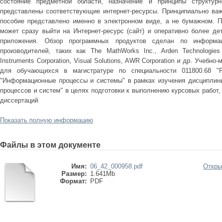
состояние предметной области, назначение и принципы структурн
представлены соответствующие интернет-ресурсы. Принципиально важ
пособие представлено именно в электронном виде, а не бумажном. 
может сразу выйти на Интернет-ресурс (сайт) и оперативно более де
приложения. Обзор программных продуктов сделан по информа
производителей, таких как The MathWorks Inc., Arden Technologies In
Instruments Corporation, Visual Solutions, AWR Corporation и др. Учебн
для обучающихся в магистратуре по специальности 011800.68 "
"Информационные процессы и системы" в рамках изучения дисциплин
процессов и систем" в целях подготовки к выполнению курсовых работ,
диссертаций
Показать полную информацию
Файлы в этом документе
Имя:
06_42_000958.pdf
Откры
Размер:
1.641Mb
Формат:
PDF