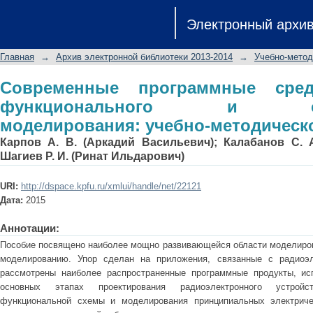
Современные программные сред
Электронный архи
схемотехнического моделирования: 
Главная
→
Архив электронной библиотеки 2013-2014
→
Учебно-метод
Современные программные средс
функционального и схемо
моделирования: учебно-методическ
Карпов А. В. (Аркадий Васильевич)
;
Калабанов С. 
Шагиев Р. И. (Ринат Ильдарович)
URI:
http://dspace.kpfu.ru/xmlui/handle/net/22121
Дата:
2015
Аннотации:
Пособие посвящено наиболее мощно развивающейся области моделиров
моделированию. Упор сделан на приложения, связанные с радиоэл
рассмотрены наиболее распространенные программные продукты, и
основных этапах проектирования радиоэлектронного устройст
функциональной схемы и моделирования принципиальных электриче