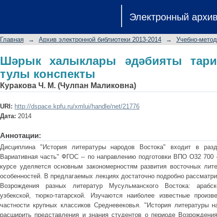
Шәрык халыклары әдәбияты тарихы:
Электронный архи
Главная
→
Архив электронной библиотеки 2013-2014
→
Учебно-метод
Шәрык халыклары әдәбияты тари
тулы конспекты
Куракова Ч. М. (Чулпан Маликовна)
URI:
http://dspace.kpfu.ru/xmlui/handle/net/21776
Дата:
2014
Аннотации:
Дисциплина "История литературы народов Востока" входит в разд
Вариативная часть" ФГОС -- по направлению подготовки ВПО О32 700 
курсе уделяется основным закономерностям развития восточных лит
особенностей. В предлагаемых лекциях достаточно подробно рассматри
Возрождения разных литератур Мусульманского Востока: арабско
узбекской, тюрко-татарской. Изучаются наиболее известные произв
частности крупных классиков Средневековья. "История литературы на
расширить представления и знания студентов о периоде Возрождени