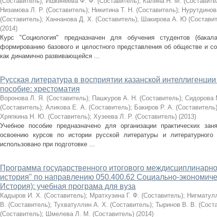
(Составитель)
;
Ишкинеева Ф. Ф. (Составитель)
;
Калина Н. М. (Составите
Низамова Л. Р. (Составитель)
;
Никитина Т. Н. (Составитель)
;
Нурутдинова
(Составитель)
;
Ханнанова Д. Х. (Составитель)
;
Шакирова А. Ю (Составит
(
2014
)
Курс "Социология" предназначен для обучения студентов (бакалав
формированию базового и целостного представления об обществе и со
как динамично развивающейся ...
Русская литература в восприятии казанской интеллигенции 
пособие: хрестоматия
Воронова Л. Я. (Составитель)
;
Пашкуров А. Н. (Составитель)
;
Сидорова 
(Составитель)
;
Аликова Е. А. (Составитель)
;
Бакиров Р. А. (Составитель
Хряпкина Н. Ю. (Составитель)
;
Хузеева Л. Р. (Составитель)
(
2013
)
Учебное пособие предназначено для организации практических зан
освоению курсов по истории русской литературы и литературного
использовано при подготовке ...
Программа государственного итогового междисциплинарно
история" по направлению 050.400.62 Социально-экономиче
История): учебная програма для вуза
Кадыров И. Х. (Составитель)
;
Мратхузина Г. Ф. (Составитель)
;
Нигматулл
В. (Составитель)
;
Тухватуллин А. Х. (Составитель)
;
Тыринов В. В. (Сост
(Составитель)
;
Шмелева Л. М. (Составитель)
(
2014
)