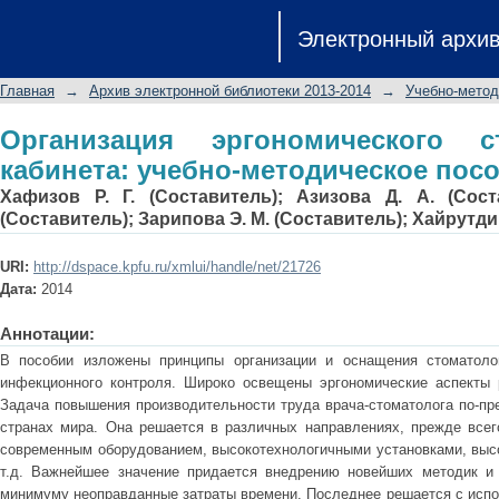
Организация эргономического ст
Электронный архи
методическое пособие
Главная
→
Архив электронной библиотеки 2013-2014
→
Учебно-метод
Организация эргономического ст
кабинета: учебно-методическое пос
Хафизов Р. Г. (Составитель)
;
Азизова Д. А. (Сост
(Составитель)
;
Зарипова Э. М. (Составитель)
;
Хайрутдин
URI:
http://dspace.kpfu.ru/xmlui/handle/net/21726
Дата:
2014
Аннотации:
В пособии изложены принципы организации и оснащения стоматолог
инфекционного контроля. Широко освещены эргономические аспекты 
Задача повышения производительности труда врача-стоматолога по-пр
странах мира. Она решается в различных направлениях, прежде всег
современным оборудованием, высокотехнологичными установками, выс
т.д. Важнейшее значение придается внедрению новейших методик и 
минимуму неоправданные затраты времени. Последнее решается с испо