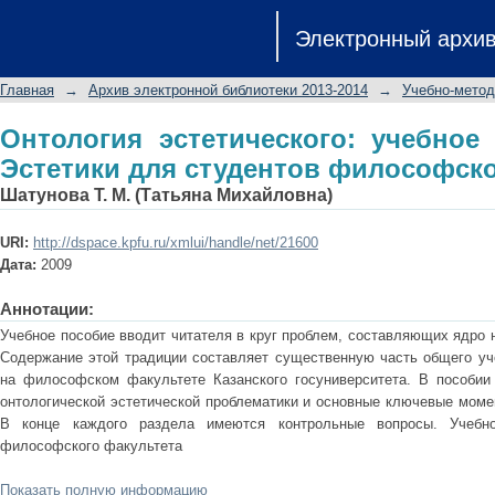
Онтология эстетического: учебное 
Электронный архи
философского факультета
Главная
→
Архив электронной библиотеки 2013-2014
→
Учебно-метод
Онтология эстетического: учебное
Эстетики для студентов философско
Шатунова Т. М. (Татьяна Михайловна)
URI:
http://dspace.kpfu.ru/xmlui/handle/net/21600
Дата:
2009
Аннотации:
Учебное пособие вводит читателя в круг проблем, составляющих ядро 
Содержание этой традиции составляет существенную часть общего уче
на философском факультете Казанского госуниверситета. В пособии
онтологической эстетической проблематики и основные ключевые момен
В конце каждого раздела имеются контрольные вопросы. Учебно
философского факультета
Показать полную информацию