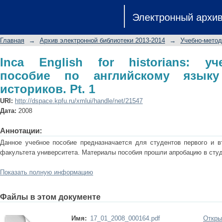
Inca English for historians: учеб
Электронный архи
языку для студентов-историков. Pt. 
Главная
→
Архив электронной библиотеки 2013-2014
→
Учебно-метод
Inca English for historians: уч
пособие по английскому языку
историков. Pt. 1
URI:
http://dspace.kpfu.ru/xmlui/handle/net/21547
Дата:
2008
Аннотации:
Данное учебное пособие предназначается для студентов первого и вт
факультета университета. Материалы пособия прошли апробацию в студ
Показать полную информацию
Файлы в этом документе
Имя:
17_01_2008_000164.pdf
Откры