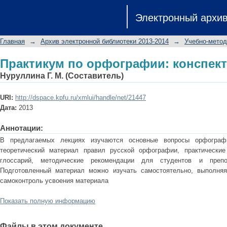
Практикум по орфографии: конспект
Электронный архи
Главная
→
Архив электронной библиотеки 2013-2014
→
Учебно-метод
Практикум по орфографии: конспект
Нуруллина Г. М. (Составитель)
URI:
http://dspace.kpfu.ru/xmlui/handle/net/21447
Дата:
2013
Аннотации:
В предлагаемых лекциях изучаются основные вопросы орфографи
теоретический материал правил русской орфографии, практические
глоссарий, методические рекомендации для студентов и препо
Подготовленный материал можно изучать самостоятельно, выполня
самоконтроль усвоения материала
Показать полную информацию
Файлы в этом документе