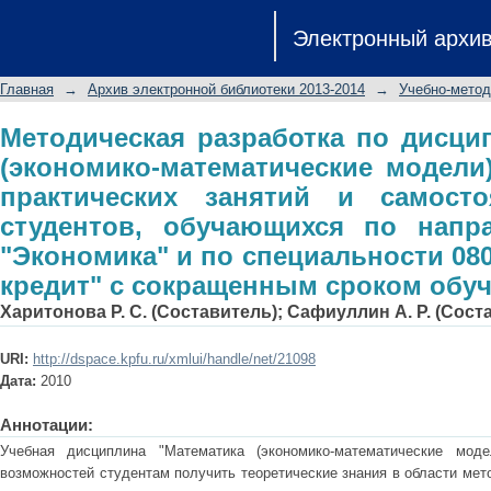
Методическая разработка по д
Электронный архи
математические модели)" для 
самостоятельной работы студентов,
Главная
→
Архив электронной библиотеки 2013-2014
→
Учебно-метод
"Экономика" и по специальнос
сокращенным сроком обучения
Методическая разработка по дисци
(экономико-математические модели
практических занятий и самост
студентов, обучающихся по напра
"Экономика" и по специальности 08
кредит" с сокращенным сроком обу
Харитонова Р. С. (Составитель)
;
Сафиуллин А. Р. (Сост
URI:
http://dspace.kpfu.ru/xmlui/handle/net/21098
Дата:
2010
Аннотации:
Учебная дисциплина "Математика (экономико-математические моде
возможностей студентам получить теоретические знания в области мет