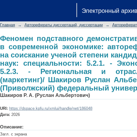
Феномен подставного демонстра
Электронный архи
экономике: автореферат диссер
кандидата экономических наук: с
Главная
→
Авторефераты диссертаций, диссертации
→
Автореферат
теория: 5.2.3. - Региональная и от
Руслан Альбертович; Казанский (П
Феномен подставного демонстрати
в современной экономике: авторе
на соискание ученой степени канди
наук: специальности: 5.2.1. - Эко
5.2.3. - Региональная и отрас
(маркетинг)/ Шакиров Руслан Альбе
(Приволжский) федеральный универ
Шакиров Р. А. (Руслан Альбертович)
URI:
https://dspace.kpfu.ru/xmlui/handle/net/186048
Дата:
2026
Описание:
Загл. с экрана