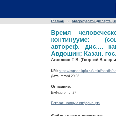
Время человеческо
философский аспект)
Авдошин; Казан. гос.
Главная
→
Авторефераты диссертаций
Время человечес
континууме: (со
автореф. дис.... ка
Авдошин; Казан. гос.
Авдошин Г. В. (Георгий Валерь
URI:
https://dspace.kpfu.ru/xmlui/handle/n
Дата:
mmdd.20.03
Описание:
Библиогр.: с. 27
Показать полную информацию
Файлы в этом документе