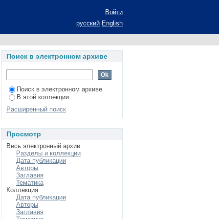
нууме: (социально-
Войти
ук: 09.00.11./ Г. В.
русский
English
Поиск в электронном архиве
Поиск в электронном архиве
В этой коллекции
Расширенный поиск
Просмотр
Весь электронный архив
Разделы и коллекции
Дата публикации
Авторы
Заглавия
Тематика
Коллекция
Дата публикации
Авторы
Заглавия