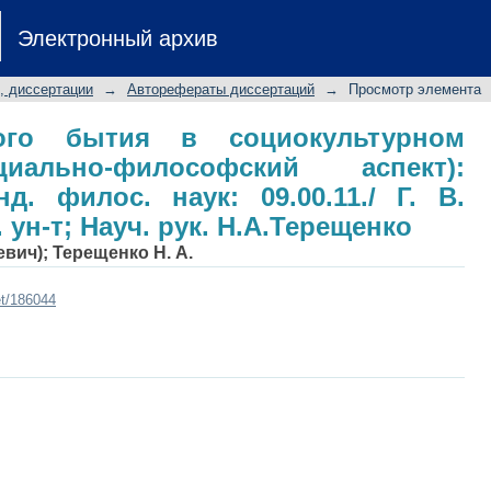
го бытия в социокультурном конти
Электронный архив
: автореф. дис.... канд. филос. на
 ун-т; Науч. рук. Н.А.Терещенко
, диссертации
→
Авторефераты диссертаций
→
Просмотр элемента
кого бытия в социокультурном
циально-философский аспект):
нд. филос. наук: 09.00.11./ Г. В.
 ун-т; Науч. рук. Н.А.Терещенко
евич)
;
Терещенко Н. А.
et/186044