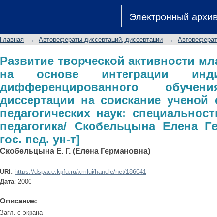
Развитие творческой активности мл
Электронный архи
индивидуального и дифференц
диссертации на соискание ученой с
Главная
→
Авторефераты диссертаций, диссертации
→
Автореферат
специальность 13.00.01 - общая пе
[Казан. гос. пед. ун-т]
Развитие творческой активности м
на основе интеграции инди
дифференцированного обучени
диссертации на соискание ученой 
педагогических наук: специальност
педагогика/ Скобельцына Елена Ге
гос. пед. ун-т]
Скобельцына Е. Г. (Елена Германовна)
URI:
https://dspace.kpfu.ru/xmlui/handle/net/186041
Дата:
2000
Описание:
Загл. с экрана