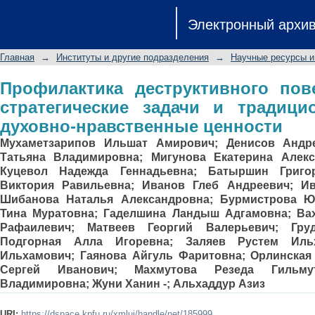
Профилактика деструктивного повед
Электронный архи
традиционные российские духовно-
Главная
→
Институты и другие подразделения
→
Научные ресурсы и
Профилактика деструктивного пов
стратегические задачи и традици
духовно-нравственные ценности
Мухаметзарипов Ильшат Амирович
;
Денисов Андр
Татьяна Владимировна
;
Мигунова Екатерина Алекс
Куцевол Надежда Геннадьевна
;
Батыршин Григо
Виктория Равильевна
;
Иванов Глеб Андреевич
;
Ив
Шибанова Наталья Александровна
;
Бурмистрова Ю
Тина Муратовна
;
Гаделшина Ландыш Адгамовна
;
Ва
Рафаилевич
;
Матвеев Георгий Валерьевич
;
Гру
Подгорная Алла Игоревна
;
Заляев Рустем Иль
Ильхамович
;
Гаянова Айгуль Фаритовна
;
Орлинская
Сергей Иванович
;
Махмутова Резеда Гильмут
Владимировна
;
Жуни Ханин -
;
Альхаддур Азиз
URI:
https://dspace.kpfu.ru/xmlui/handle/net/185999