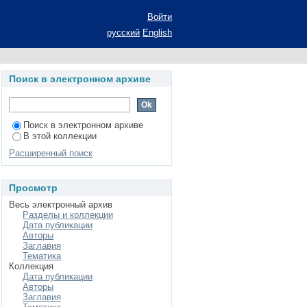
тий Западной Европы
Войти
ерат диссертации на
русский
English
 специальность 5.5.2
и/ Хазипов Ильнур
Поиск в электронном архиве
верситет
Поиск в электронном архиве
В этой коллекции
Расширенный поиск
Просмотр
Весь электронный архив
Разделы и коллекции
Дата публикации
Авторы
Заглавия
Тематика
Коллекция
Дата публикации
Авторы
Заглавия