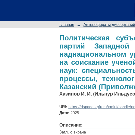
Политическая субъе
на национальном и 
соискание ученой ст
Главная
→
Авторефераты диссертаций
- Политические и
Ильдусович; Казанс
Политическая субъ
партий Западно
наднациональном у
на соискание учено
наук: специальност
процессы, техноло
Казанский (Приволж
Хазипов И. И. (Ильнур Ильдус
URI:
https://dspace.kpfu.ru/xmlui/handle/n
Дата:
2025
Описание:
Загл. с экрана