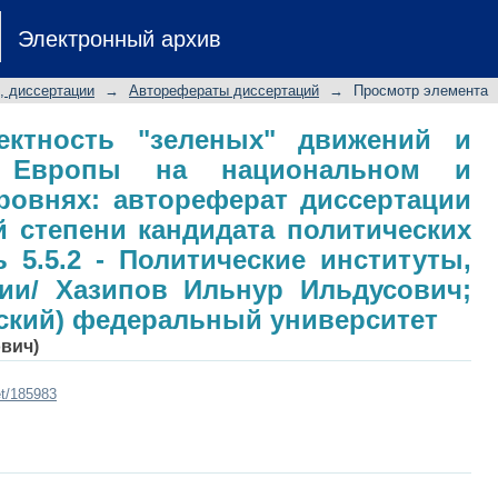
ктность "зеленых" движений и пар
Электронный архив
наднациональном уровнях: автореф
епени кандидата политических наук:
, диссертации
→
Авторефераты диссертаций
→
Просмотр элемента
нституты, процессы, технологи
кий (Приволжский) федеральный уни
ектность "зеленых" движений и
й Европы на национальном и
ровнях: автореферат диссертации
й степени кандидата политических
ь 5.5.2 - Политические институты,
гии/ Хазипов Ильнур Ильдусович;
ский) федеральный университет
ович)
et/185983