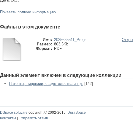
Дата:
2025
Показать полную информацию
Файлы в этом документе
Имя:
2025685511_Progr. ...
Откры
Размер:
863.5Kb
Формат:
PDF
Данный элемент включен в следующие коллекции
Патенты, лицензии, свидетельства и т.д.
[142]
DSpace software
copyright © 2002-2015
DuraSpace
Контакты
|
Отправить отзыв