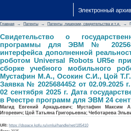
Свидетельство о государственн
Электронный архи
2025685511. Программа интерфейса 
роботом Universal Robots UR5e 
Главная
→
Патенты
→
Патенты, лицензии, свидетельства и т.д.
→
мобильного робота / Магид Е.А., 
Чеботарева Э.В. - Заявка № 2025684
Свидетельство о государствен
программы для ЭВМ № 2025685
сентября 2025 г. Дата государстве
интерфейса дополненной реальнос
ЭВМ 24 сентября 2025 г.
роботом Universal Robots UR5e пр
сборке учебного мобильного робо
Мустафин М.А., Осокин С.И., Цой Т.Г.
Заявка № 2025684452 от 02.09.2025 г
02 сентября 2025 г. Дата государст
в Реестре программ для ЭВМ 24 сентя
Магид Евгений Аркадьевич
;
Мустафин Максим А
Игоревич
;
Цой Татьяна Григорьевна
;
Чеботарева Эльв
URI:
https://dspace.kpfu.ru/xmlui/handle/net/185410