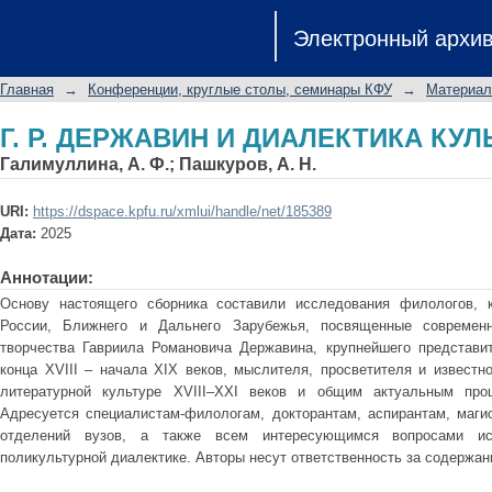
Г. Р. ДЕРЖАВИН И ДИАЛЕКТИКА КУЛ
Электронный архи
Главная
→
Конференции, круглые столы, семинары КФУ
→
Материал
Г. Р. ДЕРЖАВИН И ДИАЛЕКТИКА КУЛ
Галимуллина, А. Ф.
;
Пашкуров, А. Н.
URI:
https://dspace.kpfu.ru/xmlui/handle/net/185389
Дата:
2025
Аннотации:
Основу настоящего сборника составили исследования филологов, к
России, Ближнего и Дальнего Зарубежья, посвященные современ
творчества Гавриила Романовича Державина, крупнейшего представи
конца XVIII – начала XIX веков, мыслителя, просветителя и известн
литературной культуре XVIII–XXI веков и общим актуальным проц
Адресуется специалистам-филологам, докторантам, аспирантам, маги
отделений вузов, а также всем интересующимся вопросами ис
поликультурной диалектике. Авторы несут ответственность за содержан