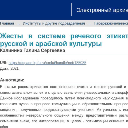
Жесты в системе речевого этикет
Электронный архи
культуры
Главная
→
Институты и другие подразделения
→
Набережночелнинск
Жесты в системе речевого этикет
русской и арабской культуры
Калинина Галина Сергеевна
URI:
https://dspace.kpfu.ru/xmlui/handle/net/185085
Дата:
2021
Аннотации:
В статье рассматривается соотношение этикета и жестов русской и 
сопоставительном аспекте с целью выявления универсальных и специфи
Данное исследование проводилось путем лонгитюдного наблюдения з
казанских вузов в процессе коммуникации в образовательном процесс
сведения, полученные предшествующими учеными. Актуальность ис
особенностей невербального общения между представителями разл
семантики знака, его интерпретации, в целом - оптимизации общения
сбоя