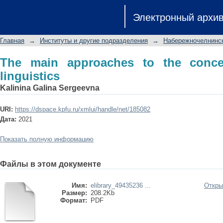
The main approaches to the concept of 
Электронный архи
Главная
→
Институты и другие подразделения
→
Набережночелнинск
The main approaches to the concep
linguistics
Kalinina Galina Sergeevna
URI:
https://dspace.kpfu.ru/xmlui/handle/net/185082
Дата:
2021
Показать полную информацию
Файлы в этом документе
Имя:
elibrary_49435236 ...
Откры
Размер:
208.2Kb
Формат:
PDF