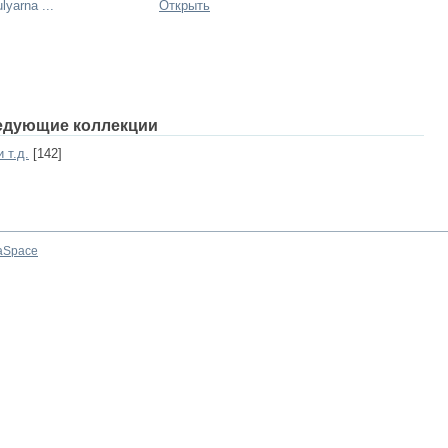
lyarna ...
Открыть
едующие коллекции
 т.д.
[142]
aSpace