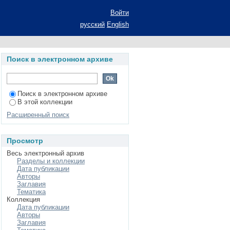
з илиокавального и
Войти
я удаления сгустков
русский
English
 тромбоэкстрактора
Поиск в электронном архиве
Поиск в электронном архиве
В этой коллекции
Расширенный поиск
Просмотр
Весь электронный архив
Разделы и коллекции
Дата публикации
Авторы
Заглавия
Тематика
Коллекция
Дата публикации
Авторы
Заглавия