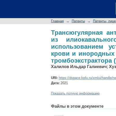
Трансюгулярная ан
бедренного сегмент
крови и инородных
Главная
→
Патенты
→
Патенты, лице
(ТРЭКС)
Трансюгулярная ан
из илиокавально
использованием ус
крови и инородных 
тромбоэкстрактора 
Халилов Ильдар Галиевич
;
Ху
URI:
https://dspace.kpfu.ru/xmlui/handle/n
Дата:
2021
Показать полную информацию
Файлы в этом документе