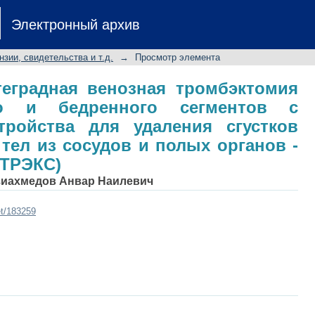
теградная венозная тромбэктомия и
Электронный архив
ов с использованием устройства дл
 тел из сосудов и полых органов -
нзии, свидетельства и т.д.
→
Просмотр элемента
теградная венозная тромбэктомия
го и бедренного сегментов с
тройства для удаления сгустков
тел из сосудов и полых органов -
(ТРЭКС)
зиахмедов Анвар Наилевич
et/183259