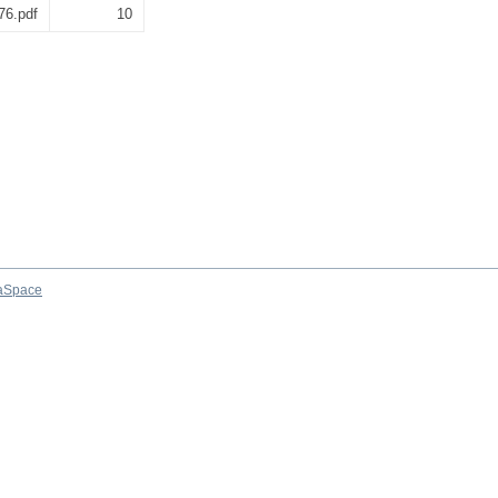
6.pdf
10
aSpace