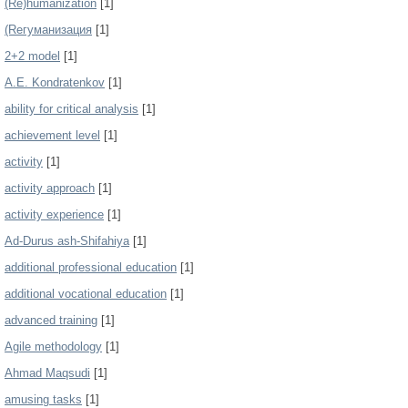
(Re)humanization
[1]
(Reгуманизация
[1]
2+2 model
[1]
A.E. Kondratenkov
[1]
ability for critical analysis
[1]
achievement level
[1]
activity
[1]
activity approach
[1]
activity experience
[1]
Ad-Durus ash-Shifahiya
[1]
additional professional education
[1]
additional vocational education
[1]
advanced training
[1]
Agile methodology
[1]
Ahmad Maqsudi
[1]
amusing tasks
[1]