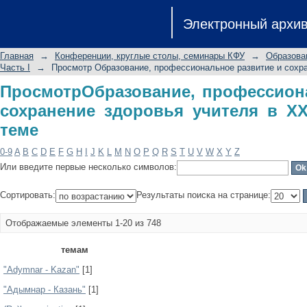
ПросмотрОбразование, профессиона
Электронный архи
учителя в XXI веке. Часть I по теме
Главная
→
Конференции, круглые столы, семинары КФУ
→
Образован
Часть I
→
Просмотр Образование, профессиональное развитие и сохран
ПросмотрОбразование, профессион
сохранение здоровья учителя в XXI
теме
0-9
A
B
C
D
E
F
G
H
I
J
K
L
M
N
O
P
Q
R
S
T
U
V
W
X
Y
Z
Или введите первые несколько символов:
Сортировать:
Результаты поиска на странице:
Отображаемые элементы 1-20 из 748
темам
"Adymnar - Kazan"
[1]
"Адымнар - Казань"
[1]