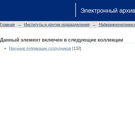
The possibility of using a gas discharg
Электронный архи
a steam-water plasma flow
Главная
→
Институты и другие подразделения
→
Набережночелнинск
Данный элемент включен в следующие коллекции
Научные публикации сотрудников
[132]