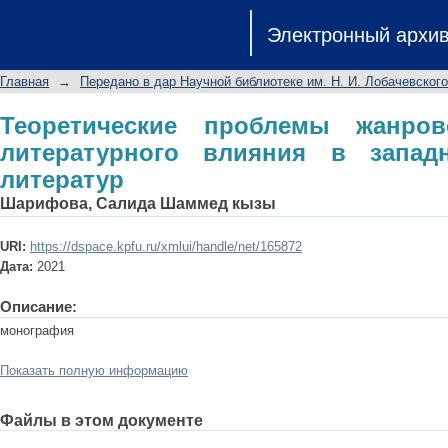
Теоретические проблемы жанровог
Электронный архи
западной и восточной литератур
Главная
→
Передано в дар Научной библиотеке им. Н. И. Лобачевского
Теоретические проблемы жанро
литературного влияния в запад
литератур
Шарифова, Салида Шаммед кызы
URI:
https://dspace.kpfu.ru/xmlui/handle/net/165872
Дата:
2021
Описание:
монография
Показать полную информацию
Файлы в этом документе