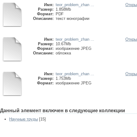
Имя:
teor_problem_zhan ...
Откры
Размер:
1.858Mb
Формат:
PDF
Описание:
текст монографии
Имя:
teor_problem_zhan ...
Откры
Размер:
10.67Mb
Формат:
изображение JPEG
Описание:
обложка
Имя:
teor_problem_zhan ...
Откры
Размер:
1.753Mb
Формат:
изображение JPEG
Данный элемент включен в следующие коллекции
Научные труды
[15]