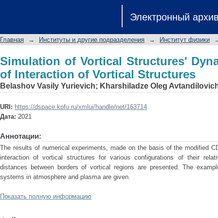
Simulation of Vortical Structures' Dynam
Электронный архи
Structures
Главная
→
Институты и другие подразделения
→
Институт физики
Simulation of Vortical Structures' Dyna
of Interaction of Vortical Structures
Belashov Vasily Yurievich
;
Kharshiladze Oleg Avtandilovic
URI:
https://dspace.kpfu.ru/xmlui/handle/net/163714
Дата:
2021
Аннотации:
The results of numerical experiments, made on the basis of the modified C
interaction of vortical structures for various configurations of their relat
distances between borders of vortical regions are presented. The example
systems in atmosphere and plasma are given.
Показать полную информацию