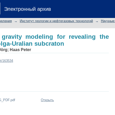
ravity modeling for revealing the crust
Электронный архив
деления
→
Институт геологии и нефтегазовых технологий
→
Научные 
gravity modeling for revealing the
olga-Uralian subcraton
Jörg
;
Haas Peter
et/163534
G_PDF.pdf
Открыть