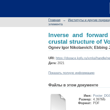
Inverse and forward g
Uralian subcraton
Главная
→
Институты и другие подраз
элемента
Inverse and forward 
crustal structure of V
Ognev Igor Nikolaevich
;
Ebbing 
URI:
https://dspace.kpfu.ru/xmlui/handle/n
Дата:
2021
Показать полную информацию
Файлы в этом документе
Имя:
Poster_DG
Размер:
4.397Mb
Формат:
PDF