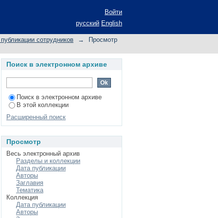
al structure of Volga-
Войти
русский
English
публикации сотрудников
→
Просмотр
Поиск в электронном архиве
Поиск в электронном архиве
В этой коллекции
Расширенный поиск
Просмотр
Весь электронный архив
Разделы и коллекции
Дата публикации
Авторы
Заглавия
Тематика
Коллекция
Дата публикации
Авторы