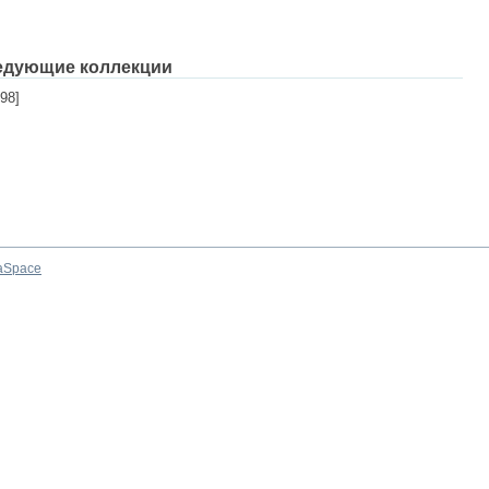
едующие коллекции
98]
aSpace